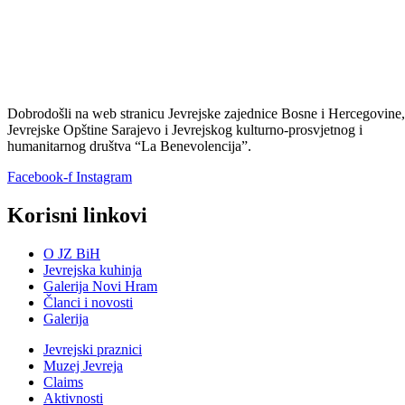
Kontakt
Hamdije Kreševljakovića 59, Sarajevo 71000
+387 33 229-667
info@jzbih.ba
la_bene@open.net.ba
Copyright © 2024 JZBIH - Powered by Peglica Agency
Zakažite posjetu sinagogi
Preuzmite tabelu
OVDJE.
Ispunjenu tabelu možete poslati na e-mail
info@jzbih.ba
ili putem
forme ispod.
Ime i prezime
Telefon
E-mail
Uploadujte ispunjenu tabelu
Pošaljite ⟶