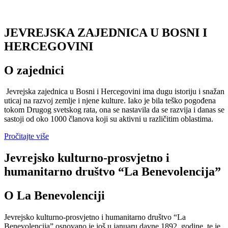
JEVREJSKA ZAJEDNICA U BOSNI I
HERCEGOVINI
O zajednici
Jevrejska zajednica u Bosni i Hercegovini ima dugu istoriju i snažan
uticaj na razvoj zemlje i njene kulture. Iako je bila teško pogođena
tokom Drugog svetskog rata, ona se nastavila da se razvija i danas se
sastoji od oko 1000 članova koji su aktivni u različitim oblastima.
Pročitajte više
Jevrejsko kulturno-prosvjetno i
humanitarno društvo “La Benevolencija”
O La Benevolenciji
Jevrejsko kulturno-prosvjetno i humanitarno društvo “La
Benevolencija” osnovano je još u januaru davne 1892. godine, te je