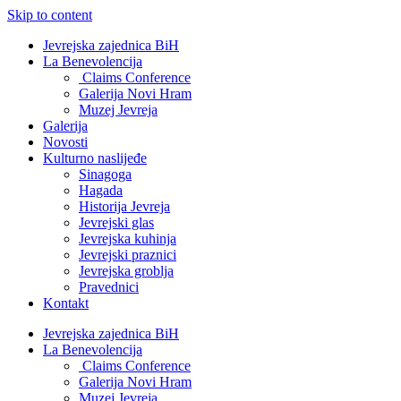
Skip to content
Jevrejska zajednica BiH
La Benevolencija
Claims Conference
Galerija Novi Hram
Muzej Jevreja
Galerija
Novosti
Kulturno naslijeđe
Sinagoga
Hagada
Historija Jevreja
Jevrejski glas
Jevrejska kuhinja
Jevrejski praznici
Jevrejska groblja
Pravednici
Kontakt
Jevrejska zajednica BiH
La Benevolencija
Claims Conference
Galerija Novi Hram
Muzej Jevreja