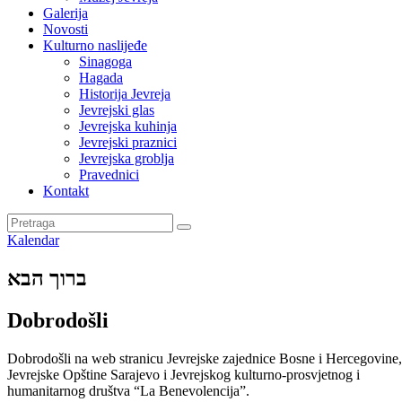
Galerija
Novosti
Kulturno naslijeđe
Sinagoga
Hagada
Historija Jevreja
Jevrejski glas
Jevrejska kuhinja
Jevrejski praznici
Jevrejska groblja
Pravednici
Kontakt
Kalendar
ברוך הבא
Dobrodošli
Dobrodošli na web stranicu Jevrejske zajednice Bosne i Hercegovine,
Jevrejske Opštine Sarajevo i Jevrejskog kulturno-prosvjetnog i
humanitarnog društva “La Benevolencija”.