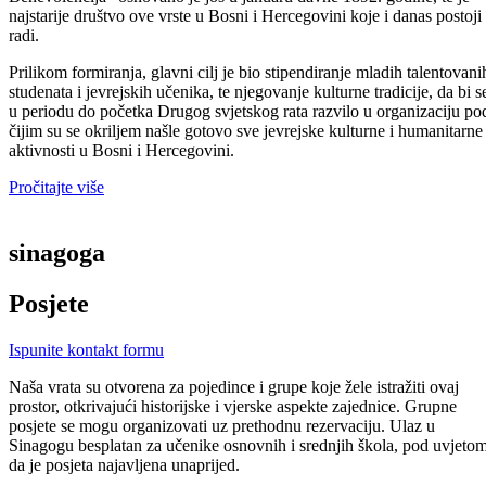
najstarije društvo ove vrste u Bosni i Hercegovini koje i danas postoji 
radi.
Prilikom formiranja, glavni cilj je bio stipendiranje mladih talentovani
studenata i jevrejskih učenika, te njegovanje kulturne tradicije, da bi s
u periodu do početka Drugog svjetskog rata razvilo u organizaciju po
čijim su se okriljem našle gotovo sve jevrejske kulturne i humanitarne
aktivnosti u Bosni i Hercegovini.
Pročitajte više
sinagoga
Posjete
Ispunite kontakt formu
Naša vrata su otvorena za pojedince i grupe koje žele istražiti ovaj
prostor, otkrivajući historijske i vjerske aspekte zajednice. Grupne
posjete se mogu organizovati uz prethodnu rezervaciju. Ulaz u
Sinagogu besplatan za učenike osnovnih i srednjih škola, pod uvjeto
da je posjeta najavljena unaprijed.