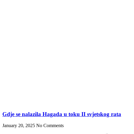
Dobrodošli na web stranicu Jevrejske zajednice Bosne i Hercegovine,
Jevrejske Opštine Sarajevo i Jevrejskog kulturno-prosvjetnog i
humanitarnog društva “La Benevolencija”.
Facebook-f
Instagram
Korisni linkovi
O JZ BiH
Jevrejska kuhinja
Galerija Novi Hram
Članci i novosti
Galerija
Jevrejski praznici
Muzej Jevreja
Claims
Aktivnosti
Kontakt
Kontakt