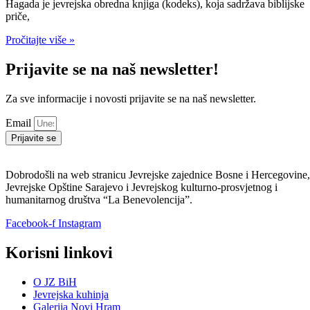
Hamdije Kreševljakovića 59, Sarajevo 71000
+387 33 229-667
info@jzbih.ba
la_bene@open.net.ba
Copyright © 2024 JZBIH - Powered by Peglica Agency
Zakažite posjetu sinagogi
Preuzmite tabelu
OVDJE.
Ispunjenu tabelu možete poslati na e-mail
info@jzbih.ba
ili putem
forme ispod.
Ime i prezime
Telefon
E-mail
Uploadujte ispunjenu tabelu
Pošaljite ⟶