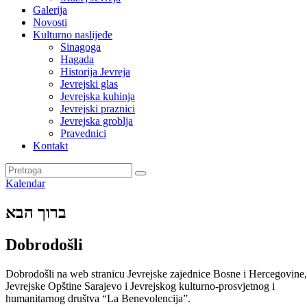
Galerija
Novosti
Kulturno naslijeđe
Sinagoga
Hagada
Historija Jevreja
Jevrejski glas
Jevrejska kuhinja
Jevrejski praznici
Jevrejska groblja
Pravednici
Kontakt
Kalendar
ברוך הבא
Dobrodošli
Dobrodošli na web stranicu Jevrejske zajednice Bosne i Hercegovine,
Jevrejske Opštine Sarajevo i Jevrejskog kulturno-prosvjetnog i
humanitarnog društva “La Benevolencija”.