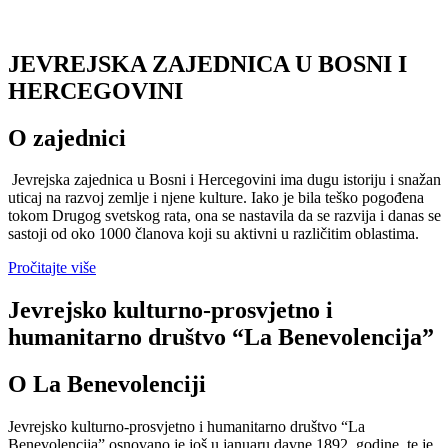
JEVREJSKA ZAJEDNICA U BOSNI I
HERCEGOVINI
O zajednici
Jevrejska zajednica u Bosni i Hercegovini ima dugu istoriju i snažan
uticaj na razvoj zemlje i njene kulture. Iako je bila teško pogođena
tokom Drugog svetskog rata, ona se nastavila da se razvija i danas se
sastoji od oko 1000 članova koji su aktivni u različitim oblastima.
Pročitajte više
Jevrejsko kulturno-prosvjetno i
humanitarno društvo “La Benevolencija”
O La Benevolenciji
Jevrejsko kulturno-prosvjetno i humanitarno društvo “La
Benevolencija” osnovano je još u januaru davne 1892. godine, te je