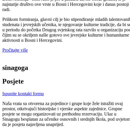
najstarije društvo ove vrste u Bosni i Hercegovini koje i danas postoji 
radi.
Prilikom formiranja, glavni cilj je bio stipendiranje mladih talentovani
studenata i jevrejskih učenika, te njegovanje kulturne tradicije, da bi s
u periodu do početka Drugog svjetskog rata razvilo u organizaciju po
čijim su se okriljem našle gotovo sve jevrejske kulturne i humanitarne
aktivnosti u Bosni i Hercegovini.
Pročitajte više
sinagoga
Posjete
Ispunite kontakt formu
Naša vrata su otvorena za pojedince i grupe koje žele istražiti ovaj
prostor, otkrivajući historijske i vjerske aspekte zajednice. Grupne
posjete se mogu organizovati uz prethodnu rezervaciju. Ulaz u
Sinagogu besplatan za učenike osnovnih i srednjih škola, pod uvjeto
da je posjeta najavljena unaprijed.