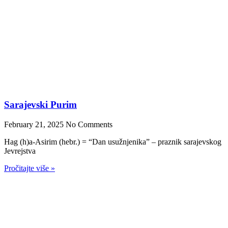
Gdje se nalazila Hagada u toku II svjetskog rata
January 20, 2025
No Comments
Hagada je jevrejska obredna knjiga (kodeks), koja sadržava biblijske
priče,
Pročitajte više »
Prijavite se na naš newsletter!
Za sve informacije i novosti prijavite se na naš newsletter.
Email
Prijavite se