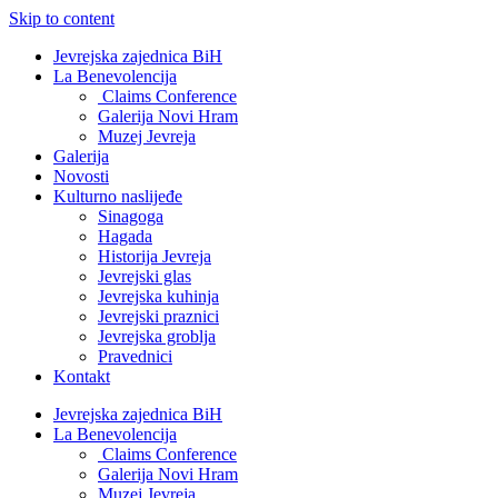
Skip to content
Jevrejska zajednica BiH
La Benevolencija
Claims Conference
Galerija Novi Hram
Muzej Jevreja
Galerija
Novosti
Kulturno naslijeđe
Sinagoga
Hagada
Historija Jevreja
Jevrejski glas
Jevrejska kuhinja
Jevrejski praznici
Jevrejska groblja
Pravednici
Kontakt
Jevrejska zajednica BiH
La Benevolencija
Claims Conference
Galerija Novi Hram
Muzej Jevreja