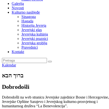
Galerija
Novosti
Kulturno naslijeđe
Sinagoga
Hagada
Historija Jevreja
Jevrejski glas
Jevrejska kuhinja
Jevrejski praznici
Jevrejska groblja
Pravednici
Kontakt
Kalendar
ברוך הבא
Dobrodošli
Dobrodošli na web stranicu Jevrejske zajednice Bosne i Hercegovine,
Jevrejske Opštine Sarajevo i Jevrejskog kulturno-prosvjetnog i
humanitarnog društva “La Benevolencija”.