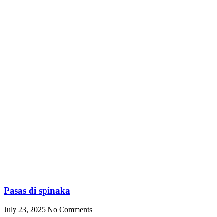
Pročitajte više »
Prijavite se na naš newsletter!
Za sve informacije i novosti prijavite se na naš newsletter.
Email
Prijavite se
Dobrodošli na web stranicu Jevrejske zajednice Bosne i Hercegovine,
Jevrejske Opštine Sarajevo i Jevrejskog kulturno-prosvjetnog i
humanitarnog društva “La Benevolencija”.
Facebook-f
Instagram
Korisni linkovi
O JZ BiH
Jevrejska kuhinja
Galerija Novi Hram
Članci i novosti
Galerija