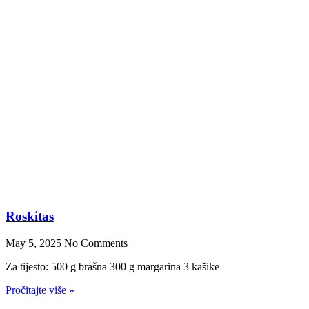
Telefon
E-mail
Uploadujte ispunjenu tabelu
Pošaljite ⟶