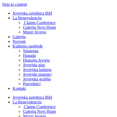
Skip to content
Jevrejska zajednica BiH
La Benevolencija
Claims Conference
Galerija Novi Hram
Muzej Jevreja
Galerija
Novosti
Kulturno naslijeđe
Sinagoga
Hagada
Historija Jevreja
Jevrejski glas
Jevrejska kuhinja
Jevrejski praznici
Jevrejska groblja
Pravednici
Kontakt
Jevrejska zajednica BiH
La Benevolencija
Claims Conference
Galerija Novi Hram
Muzej Jevreja