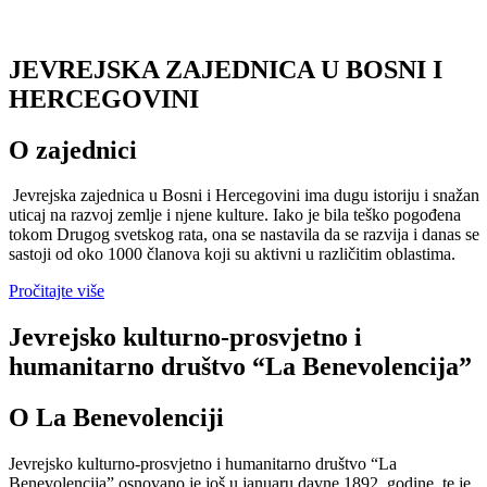
JEVREJSKA ZAJEDNICA U BOSNI I
HERCEGOVINI
O zajednici
Jevrejska zajednica u Bosni i Hercegovini ima dugu istoriju i snažan
uticaj na razvoj zemlje i njene kulture. Iako je bila teško pogođena
tokom Drugog svetskog rata, ona se nastavila da se razvija i danas se
sastoji od oko 1000 članova koji su aktivni u različitim oblastima.
Pročitajte više
Jevrejsko kulturno-prosvjetno i
humanitarno društvo “La Benevolencija”
O La Benevolenciji
Jevrejsko kulturno-prosvjetno i humanitarno društvo “La
Benevolencija” osnovano je još u januaru davne 1892. godine, te je