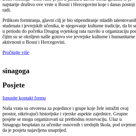
najstarije društvo ove vrste u Bosni i Hercegovini koje i danas postoji 
radi.
Prilikom formiranja, glavni cilj je bio stipendiranje mladih talentovani
studenata i jevrejskih učenika, te njegovanje kulturne tradicije, da bi s
u periodu do početka Drugog svjetskog rata razvilo u organizaciju po
čijim su se okriljem našle gotovo sve jevrejske kulturne i humanitarne
aktivnosti u Bosni i Hercegovini.
Pročitajte više
sinagoga
Posjete
Ispunite kontakt formu
Naša vrata su otvorena za pojedince i grupe koje žele istražiti ovaj
prostor, otkrivajući historijske i vjerske aspekte zajednice. Grupne
posjete se mogu organizovati uz prethodnu rezervaciju. Ulaz u
Sinagogu besplatan za učenike osnovnih i srednjih škola, pod uvjeto
da je posjeta najavljena unaprijed.