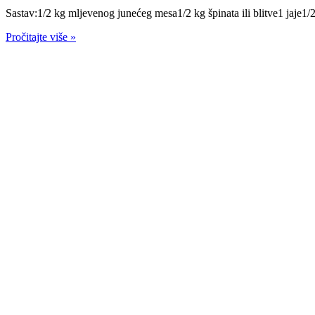
Jevrejski praznici
Muzej Jevreja
Claims
Aktivnosti
Kontakt
Kontakt
Hamdije Kreševljakovića 59, Sarajevo 71000
+387 33 229-667
info@jzbih.ba
la_bene@open.net.ba
Copyright © 2024 JZBIH - Powered by Peglica Agency
Zakažite posjetu sinagogi
Preuzmite tabelu
OVDJE.
Ispunjenu tabelu možete poslati na e-mail
info@jzbih.ba
ili putem
forme ispod.
Ime i prezime