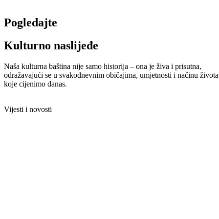
Pogledajte
Kulturno naslijeđe
Naša kulturna baština nije samo historija – ona je živa i prisutna,
odražavajući se u svakodnevnim običajima, umjetnosti i načinu života
koje cijenimo danas.
Vijesti i novosti
Pasas di spinaka
July 23, 2025
No Comments
Sastav:1/2 kg mljevenog junećeg mesa1/2 kg špinata ili blitve1 jaje1/
Pročitajte više »
Roskitas