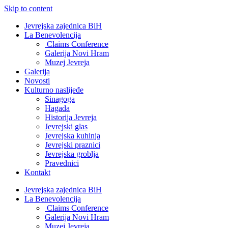
Skip to content
Jevrejska zajednica BiH
La Benevolencija
Claims Conference
Galerija Novi Hram
Muzej Jevreja
Galerija
Novosti
Kulturno naslijeđe
Sinagoga
Hagada
Historija Jevreja
Jevrejski glas
Jevrejska kuhinja
Jevrejski praznici
Jevrejska groblja
Pravednici
Kontakt
Jevrejska zajednica BiH
La Benevolencija
Claims Conference
Galerija Novi Hram
Muzej Jevreja