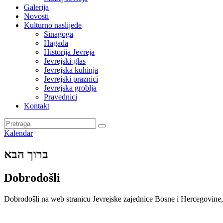
Galerija
Novosti
Kulturno naslijeđe
Sinagoga
Hagada
Historija Jevreja
Jevrejski glas
Jevrejska kuhinja
Jevrejski praznici
Jevrejska groblja
Pravednici
Kontakt
Kalendar
ברוך הבא
Dobrodošli
Dobrodošli na web stranicu Jevrejske zajednice Bosne i Hercegovine,