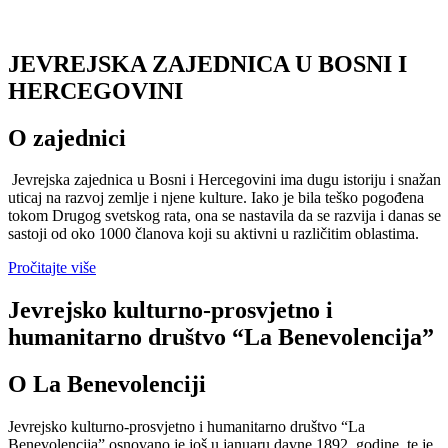
JEVREJSKA ZAJEDNICA U BOSNI I
HERCEGOVINI
O zajednici
Jevrejska zajednica u Bosni i Hercegovini ima dugu istoriju i snažan
uticaj na razvoj zemlje i njene kulture. Iako je bila teško pogođena
tokom Drugog svetskog rata, ona se nastavila da se razvija i danas se
sastoji od oko 1000 članova koji su aktivni u različitim oblastima.
Pročitajte više
Jevrejsko kulturno-prosvjetno i
humanitarno društvo “La Benevolencija”
O La Benevolenciji
Jevrejsko kulturno-prosvjetno i humanitarno društvo “La
Benevolencija” osnovano je još u januaru davne 1892. godine, te je