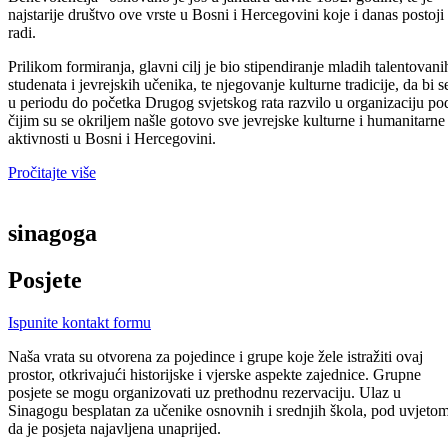
najstarije društvo ove vrste u Bosni i Hercegovini koje i danas postoji 
radi.
Prilikom formiranja, glavni cilj je bio stipendiranje mladih talentovani
studenata i jevrejskih učenika, te njegovanje kulturne tradicije, da bi s
u periodu do početka Drugog svjetskog rata razvilo u organizaciju po
čijim su se okriljem našle gotovo sve jevrejske kulturne i humanitarne
aktivnosti u Bosni i Hercegovini.
Pročitajte više
sinagoga
Posjete
Ispunite kontakt formu
Naša vrata su otvorena za pojedince i grupe koje žele istražiti ovaj
prostor, otkrivajući historijske i vjerske aspekte zajednice. Grupne
posjete se mogu organizovati uz prethodnu rezervaciju. Ulaz u
Sinagogu besplatan za učenike osnovnih i srednjih škola, pod uvjeto
da je posjeta najavljena unaprijed.