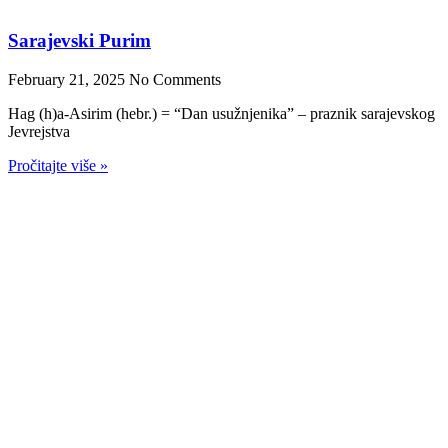
Korisni linkovi
O JZ BiH
Jevrejska kuhinja
Galerija Novi Hram
Članci i novosti
Galerija
Jevrejski praznici
Muzej Jevreja
Claims
Aktivnosti
Kontakt
Kontakt
Hamdije Kreševljakovića 59, Sarajevo 71000
+387 33 229-667
info@jzbih.ba
la_bene@open.net.ba
Copyright © 2024 JZBIH - Powered by Peglica Agency