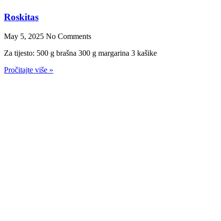
Sarajevski Purim
February 21, 2025
No Comments
Hag (h)a-Asirim (hebr.) = “Dan usužnjenika” – praznik sarajevskog
Jevrejstva
Pročitajte više »