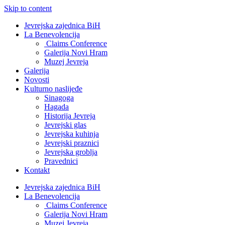
Skip to content
Jevrejska zajednica BiH
La Benevolencija
Claims Conference
Galerija Novi Hram
Muzej Jevreja
Galerija
Novosti
Kulturno naslijeđe
Sinagoga
Hagada
Historija Jevreja
Jevrejski glas
Jevrejska kuhinja
Jevrejski praznici
Jevrejska groblja
Pravednici
Kontakt
Jevrejska zajednica BiH
La Benevolencija
Claims Conference
Galerija Novi Hram
Muzej Jevreja