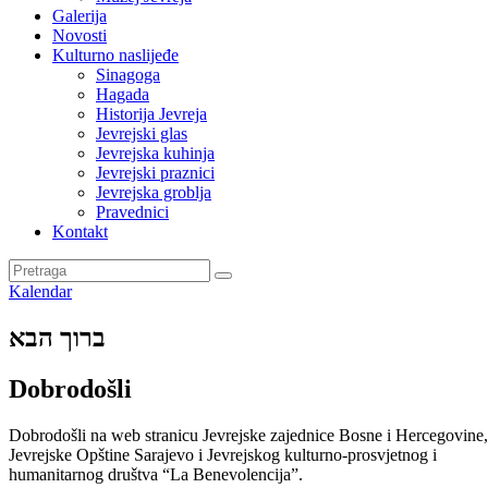
Galerija
Novosti
Kulturno naslijeđe
Sinagoga
Hagada
Historija Jevreja
Jevrejski glas
Jevrejska kuhinja
Jevrejski praznici
Jevrejska groblja
Pravednici
Kontakt
Kalendar
ברוך הבא
Dobrodošli
Dobrodošli na web stranicu Jevrejske zajednice Bosne i Hercegovine,
Jevrejske Opštine Sarajevo i Jevrejskog kulturno-prosvjetnog i
humanitarnog društva “La Benevolencija”.