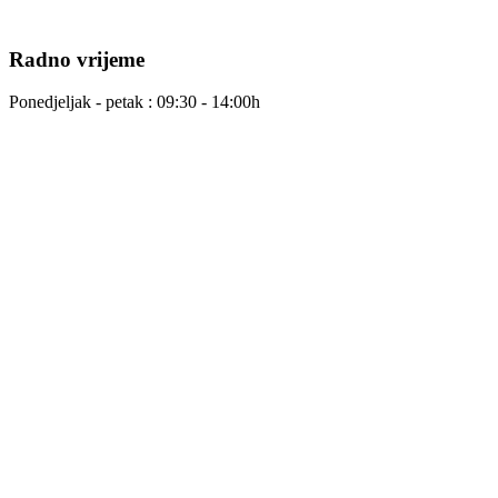
Radno vrijeme
Ponedjeljak - petak : 09:30 - 14:00h
Rezervacije
Za grupne posjete poželjne su rezervacije