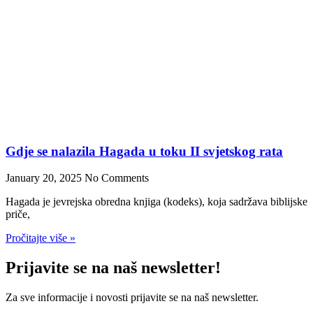
Zakažite posjetu sinagogi
Preuzmite tabelu
OVDJE.
Ispunjenu tabelu možete poslati na e-mail
info@jzbih.ba
ili putem
forme ispod.
Ime i prezime
Telefon
E-mail
Uploadujte ispunjenu tabelu
Pošaljite ⟶