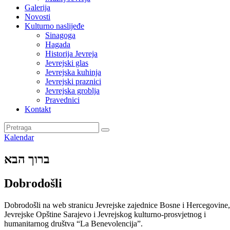
Galerija
Novosti
Kulturno naslijeđe
Sinagoga
Hagada
Historija Jevreja
Jevrejski glas
Jevrejska kuhinja
Jevrejski praznici
Jevrejska groblja
Pravednici
Kontakt
Kalendar
ברוך הבא
Dobrodošli
Dobrodošli na web stranicu Jevrejske zajednice Bosne i Hercegovine,
Jevrejske Opštine Sarajevo i Jevrejskog kulturno-prosvjetnog i
humanitarnog društva “La Benevolencija”.