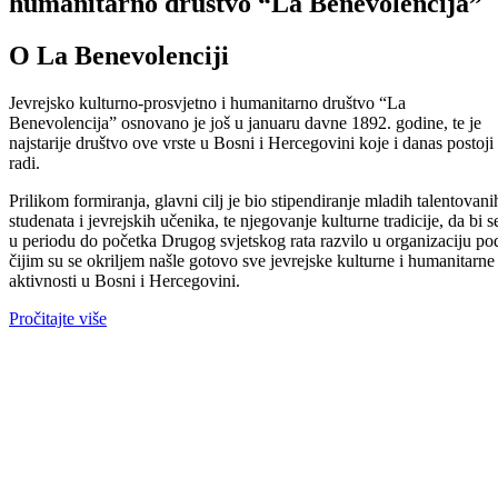
humanitarno društvo “La Benevolencija”
O La Benevolenciji
Jevrejsko kulturno-prosvjetno i humanitarno društvo “La
Benevolencija” osnovano je još u januaru davne 1892. godine, te je
najstarije društvo ove vrste u Bosni i Hercegovini koje i danas postoji 
radi.
Prilikom formiranja, glavni cilj je bio stipendiranje mladih talentovani
studenata i jevrejskih učenika, te njegovanje kulturne tradicije, da bi s
u periodu do početka Drugog svjetskog rata razvilo u organizaciju po
čijim su se okriljem našle gotovo sve jevrejske kulturne i humanitarne
aktivnosti u Bosni i Hercegovini.
Pročitajte više