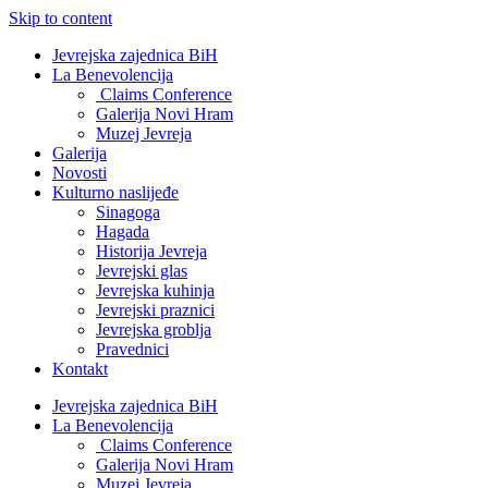
Skip to content
Jevrejska zajednica BiH
La Benevolencija
Claims Conference
Galerija Novi Hram
Muzej Jevreja
Galerija
Novosti
Kulturno naslijeđe
Sinagoga
Hagada
Historija Jevreja
Jevrejski glas
Jevrejska kuhinja
Jevrejski praznici
Jevrejska groblja
Pravednici
Kontakt
Jevrejska zajednica BiH
La Benevolencija
Claims Conference
Galerija Novi Hram
Muzej Jevreja